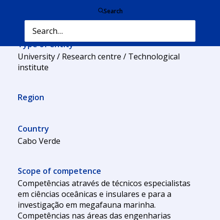
Entity name
Search
Universidade Técnica do Atlântico (UTA)
Type of entity
University / Research centre / Technological
institute
Region
Country
Cabo Verde
Scope of competence
Competências através de técnicos especialistas
em ciências oceânicas e insulares e para a
investigação em megafauna marinha.
Competências nas áreas das engenharias