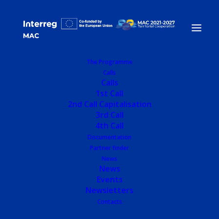
The Programme
Calls
Home
Universidade Técnica do Atlântico (UTA)
Calls
1st Call
2nd Call Capitalisation
Universidade Técnica
3rd Call
4th Call
do Atlântico (UTA)
Documentation
Partner finder
News
News
Events
Entity data
Newsletters
Contacts