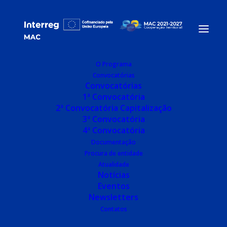
O Programa
Convocatórias
Home
Associação RAEGE Açores
Convocatórias
1ª Convocatória
2ª Convocatória Capitalização
Associação RAEGE
3ª Convocatória
4ª Convocatória
Açores
Documentação
Procura de entidade
Atualidade
Notícias
Eventos
Dados da entidade
Newsletters
Contatos